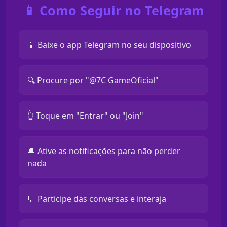
📱 Como Seguir no Telegram
📱 Baixe o app Telegram no seu dispositivo
🔍 Procure por "@7C GameOficial"
👆 Toque em "Entrar" ou "Join"
🔔 Ative as notificações para não perder
nada
💬 Participe das conversas e interaja