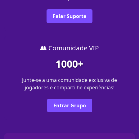
Falar Suporte
👥 Comunidade VIP
1000+
Junte-se a uma comunidade exclusiva de
jogadores e compartilhe experiências!
Entrar Grupo