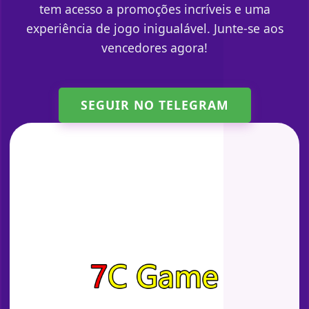
tem acesso a promoções incríveis e uma
experiência de jogo inigualável. Junte-se aos
vencedores agora!
SEGUIR NO TELEGRAM