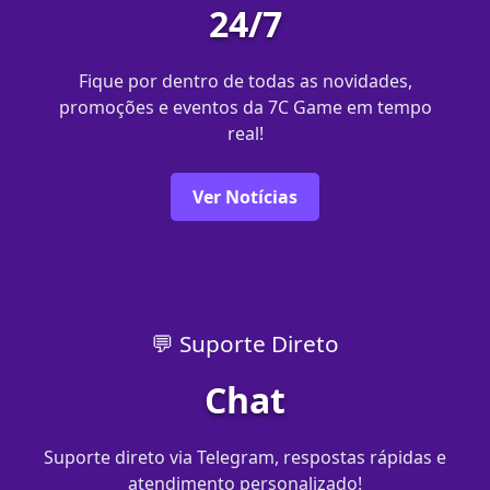
24/7
Fique por dentro de todas as novidades,
promoções e eventos da 7C Game em tempo
real!
Ver Notícias
💬 Suporte Direto
Chat
Suporte direto via Telegram, respostas rápidas e
atendimento personalizado!