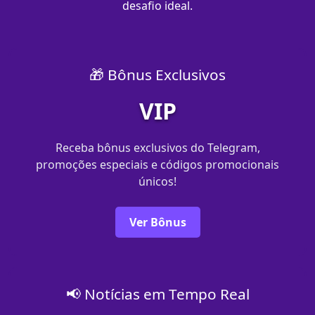
desafio ideal.
🎁 Bônus Exclusivos
VIP
Receba bônus exclusivos do Telegram,
promoções especiais e códigos promocionais
únicos!
Ver Bônus
📢 Notícias em Tempo Real