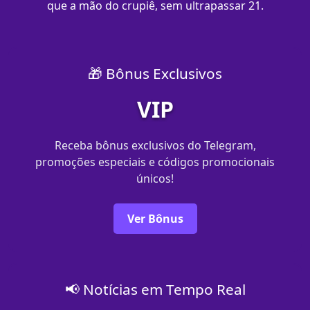
que a mão do crupiê, sem ultrapassar 21.
🎁 Bônus Exclusivos
VIP
Receba bônus exclusivos do Telegram,
promoções especiais e códigos promocionais
únicos!
Ver Bônus
📢 Notícias em Tempo Real