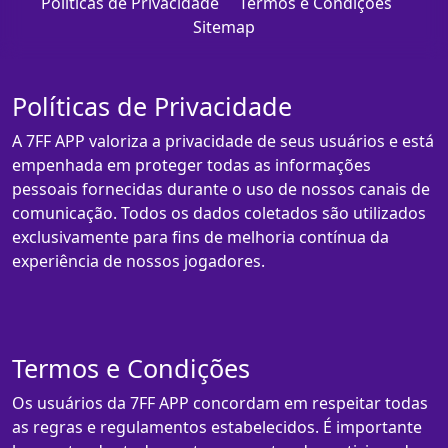
Políticas de Privacidade
Termos e Condições
Sitemap
Políticas de Privacidade
A 7FF APP valoriza a privacidade de seus usuários e está
empenhada em proteger todas as informações
pessoais fornecidas durante o uso de nossos canais de
comunicação. Todos os dados coletados são utilizados
exclusivamente para fins de melhoria contínua da
experiência de nossos jogadores.
Termos e Condições
Os usuários da 7FF APP concordam em respeitar todas
as regras e regulamentos estabelecidos. É importante