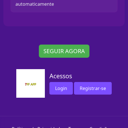
automaticamente
SEGUIR AGORA
Acessos
Login
Registrar-se