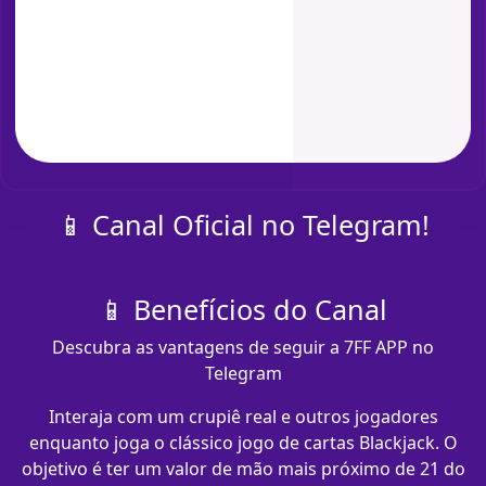
📱 Canal Oficial no Telegram!
📱 Benefícios do Canal
Descubra as vantagens de seguir a 7FF APP no
Telegram
Interaja com um crupiê real e outros jogadores
enquanto joga o clássico jogo de cartas Blackjack. O
objetivo é ter um valor de mão mais próximo de 21 do