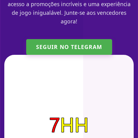
acesso a promoções incríveis e uma experiência
de jogo inigualável. Junte-se aos vencedores
agora!
SEGUIR NO TELEGRAM