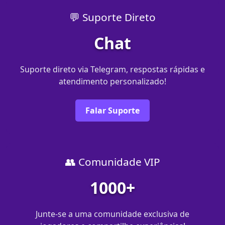
💬 Suporte Direto
Chat
Suporte direto via Telegram, respostas rápidas e
atendimento personalizado!
Falar Suporte
👥 Comunidade VIP
1000+
Junte-se a uma comunidade exclusiva de