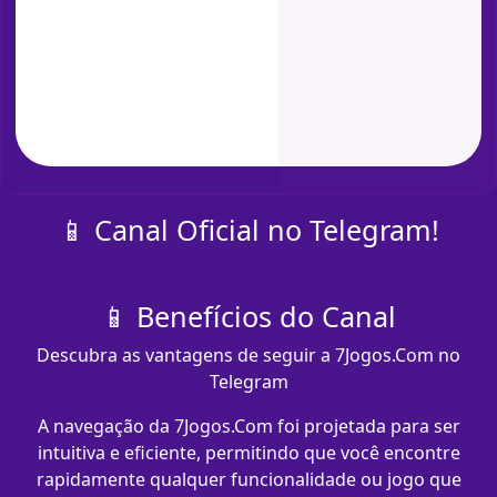
📱 Canal Oficial no Telegram!
📱 Benefícios do Canal
Descubra as vantagens de seguir a 7Jogos.Com no
Telegram
A navegação da 7Jogos.Com foi projetada para ser
intuitiva e eficiente, permitindo que você encontre
rapidamente qualquer funcionalidade ou jogo que