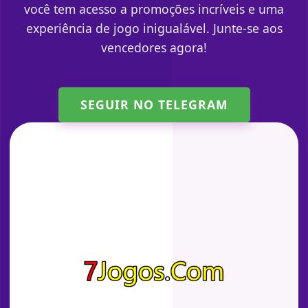
você tem acesso a promoções incríveis e uma
experiência de jogo inigualável. Junte-se aos
vencedores agora!
SEGUIR NO TELEGRAM