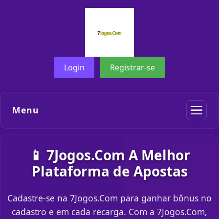
Login
Registrar-se
Menu
📱 7Jogos.Com A Melhor
Plataforma de Apostas
Cadastre-se na 7Jogos.Com para ganhar bônus no
cadastro e em cada recarga. Com a 7Jogos.Com,