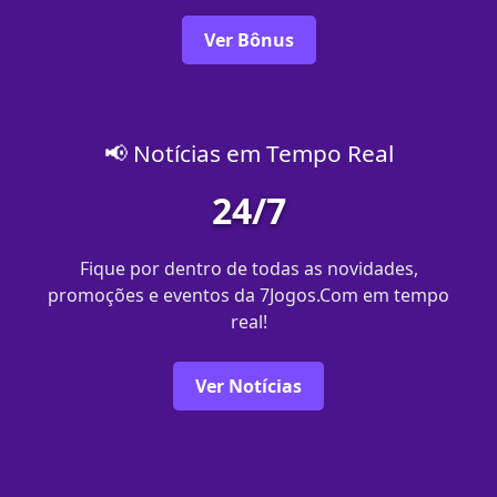
Ver Bônus
📢 Notícias em Tempo Real
24/7
Fique por dentro de todas as novidades,
promoções e eventos da 7Jogos.Com em tempo
real!
Ver Notícias