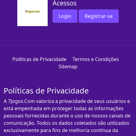
Acessos
Login
Registrar-se
Políticas de Privacidade
Termos e Condições
Sitemap
Políticas de Privacidade
A 7Jogos.Com valoriza a privacidade de seus usuários e
está empenhada em proteger todas as informações
pessoais fornecidas durante o uso de nossos canais de
comunicação. Todos os dados coletados são utilizados
exclusivamente para fins de melhoria contínua da