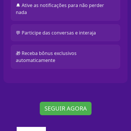
🔔 Ative as notificações para não perder
nada
💬 Participe das conversas e interaja
🎁 Receba bônus exclusivos
automaticamente
SEGUIR AGORA