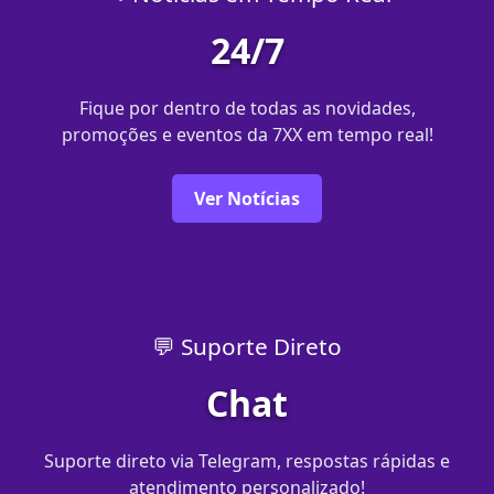
24/7
Fique por dentro de todas as novidades,
promoções e eventos da 7XX em tempo real!
Ver Notícias
💬 Suporte Direto
Chat
Suporte direto via Telegram, respostas rápidas e
atendimento personalizado!