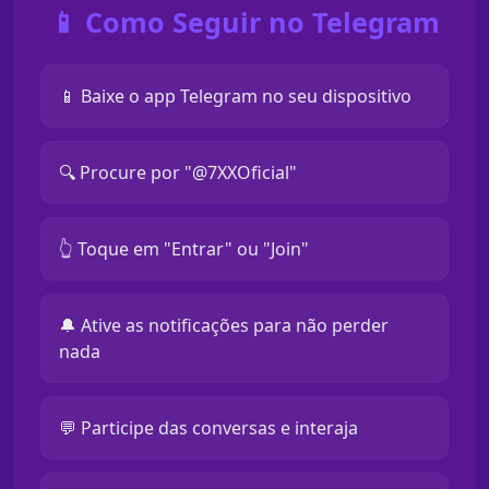
📱 Como Seguir no Telegram
📱 Baixe o app Telegram no seu dispositivo
🔍 Procure por "@7XXOficial"
👆 Toque em "Entrar" ou "Join"
🔔 Ative as notificações para não perder
nada
💬 Participe das conversas e interaja