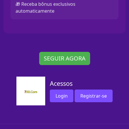
🎁 Receba bônus exclusivos
automaticamente
SEGUIR AGORA
Acessos
Login
Registrar-se