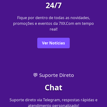
24/7
Fique por dentro de todas as novidades,
promoções e eventos da 7XX.Com em tempo
real!
Ver Notícias
💬 Suporte Direto
Chat
Suporte direto via Telegram, respostas rápidas e
atendimento personalizado!