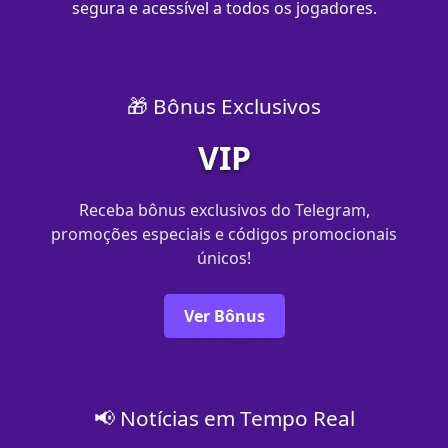
segura e acessível a todos os jogadores.
🎁 Bônus Exclusivos
VIP
Receba bônus exclusivos do Telegram,
promoções especiais e códigos promocionais
únicos!
Ver Bônus
📢 Notícias em Tempo Real