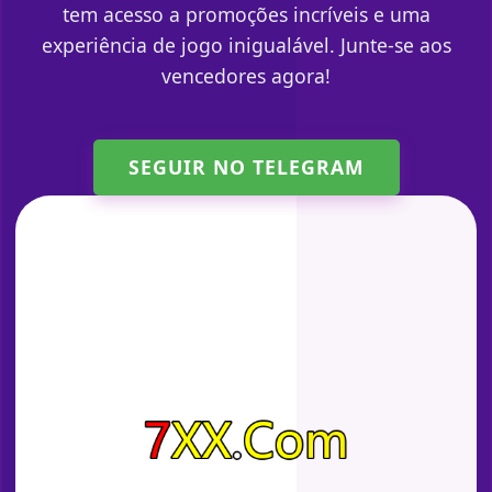
tem acesso a promoções incríveis e uma
experiência de jogo inigualável. Junte-se aos
vencedores agora!
SEGUIR NO TELEGRAM