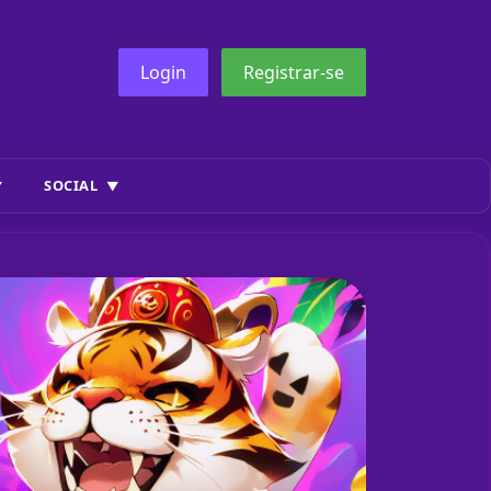
Login
Registrar-se
SOCIAL