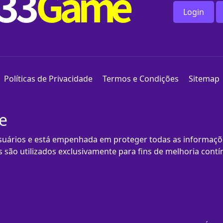
Login
Políticas de Privacidade
Termos e Condições
Sitemap
de
usuários e está empenhada em proteger todas as informaçõ
 são utilizados exclusivamente para fins de melhoria contí