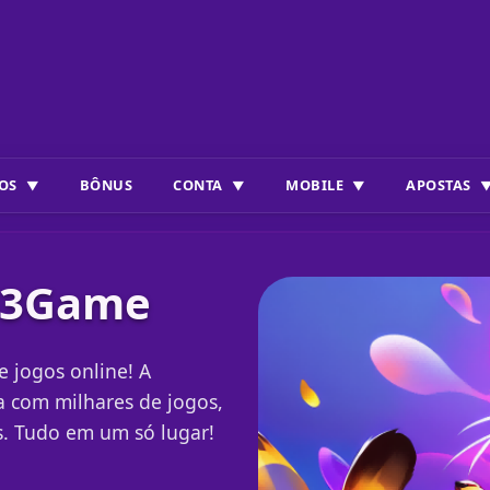
OS
BÔNUS
CONTA
MOBILE
APOSTAS
333Game
 jogos online! A
 com milhares de jogos,
s. Tudo em um só lugar!